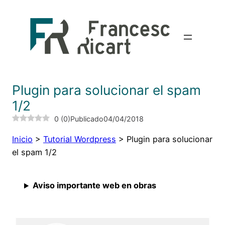
Saltar
al
contenido
Plugin para solucionar el spam
1/2
0
(
0
)
Publicado
04/04/2018
Inicio
>
Tutorial Wordpress
>
Plugin para solucionar
el spam 1/2
Aviso importante web en obras