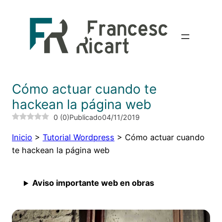
Saltar
al
contenido
Cómo actuar cuando te
hackean la página web
0
(
0
)
Publicado
04/11/2019
Inicio
>
Tutorial Wordpress
>
Cómo actuar cuando
te hackean la página web
Aviso importante web en obras