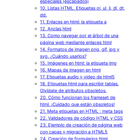
especiales (escapados)
10. Listas HTML. Etiquetas ol, ul, li, dl, dt,
dd.
11. Enlaces en html: la etiqueta a
12. Anclas html
13. Como navegar por el árbol de una
página web mediante enlaces html
14. Formatos de imagen png, gif, jpg y
svg. ¿Cuándo usarlos?
15. Imágenes en html: la etiqueta img
16. Mapas de imagen en html
17. Etiquetas audio y video de html5
18. Etiquetas html para escribir tablas.
Olvídate de atributos obsoletos.
20. Cómo funcionan los frameset de
html. ¡Cuidado que están obsoletos!
21. Meta etiquetas en HTML : meta tags
22. Validadores de código HTML y CSS
23. Ejemplo de creación de página web
con capas y migración a HTML5
24. Creación de formularios html