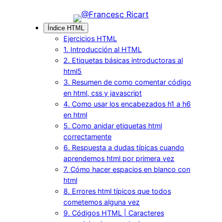
Saltar
al
Índice HTML
contenido
Ejercicios HTML
1. Introducción al HTML
2. Etiquetas básicas introductoras al
html5
3. Resumen de como comentar código
en html, css y javascript
4. Como usar los encabezados h1 a h6
en html
5. Como anidar etiquetas html
correctamente
6. Respuesta a dudas típicas cuando
aprendemos html por primera vez
7. Cómo hacer espacios en blanco con
html
8. Errores html típicos que todos
cometemos alguna vez
9. Códigos HTML | Caracteres