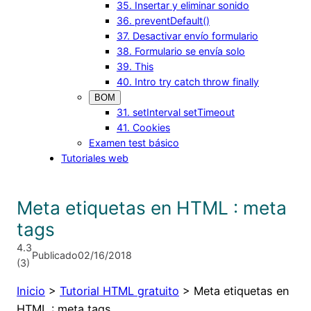
35. Insertar y eliminar sonido
36. preventDefault()
37. Desactivar envío formulario
38. Formulario se envía solo
39. This
40. Intro try catch throw finally
BOM
31. setInterval setTimeout
41. Cookies
Examen test básico
Tutoriales web
Meta etiquetas en HTML : meta
tags
4.3
Publicado
02/16/2018
(
3
)
Inicio
>
Tutorial HTML gratuito
>
Meta etiquetas en
HTML : meta tags