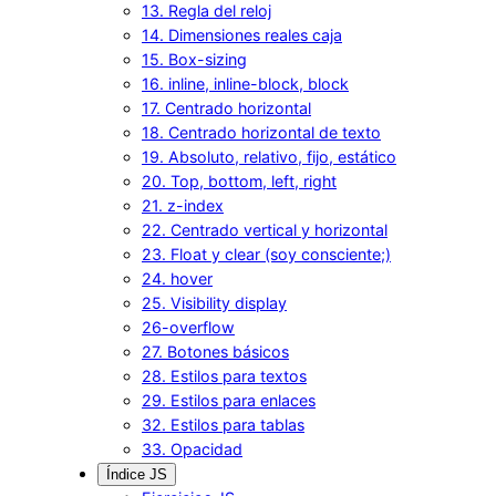
13. Regla del reloj
14. Dimensiones reales caja
15. Box-sizing
16. inline, inline-block, block
17. Centrado horizontal
18. Centrado horizontal de texto
19. Absoluto, relativo, fijo, estático
20. Top, bottom, left, right
21. z-index
22. Centrado vertical y horizontal
23. Float y clear (soy consciente;)
24. hover
25. Visibility display
26-overflow
27. Botones básicos
28. Estilos para textos
29. Estilos para enlaces
32. Estilos para tablas
33. Opacidad
Índice JS