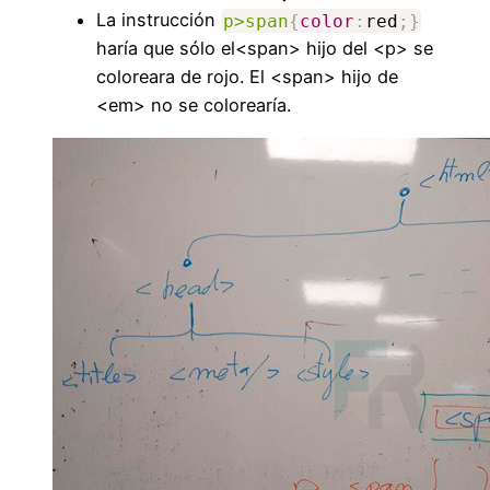
La instrucción
p>span
{
color
:
red
;
}
haría que sólo el<span> hijo del <p> se
coloreara de rojo. El <span> hijo de
<em> no se colorearía.