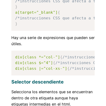
/*instrucciones CSS que afecta a todas
}
a[target="_blank"]
{
/*instrucciones CSS que afecta a todas
}
Hay una serie de expresiones que pueden ser
útiles.
div[class *="col-"]
{
/*instrucciones CS
div[class $="4"]
{
/*instrucciones CSS q
div[class |="col-xs-"]
{
/*instrucciones
Selector descendiente
Selecciona los elementos que se encuentran
dentro de otra etiqueta aunque haya
etiquetas intermedias en el html.