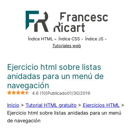
Saltar
al
contenido
Índice HTML
Índice CSS
Índice JS
Tutoriales web
Ejercicio html sobre listas
anidadas para un menú de
navegación
4.6
(
10
)
Publicado
01/30/2019
Inicio
>
Tutorial HTML gratuito
>
Ejercicios HTML
>
Ejercicio html sobre listas anidadas para un menú
de navegación