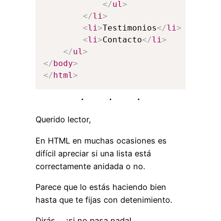
</
ul
>
</
li
>
<
li
>
Testimonios
</
li
>
<
li
>
Contacto
</
li
>
</
ul
>
</
body
>
</
html
>
Querido lector,
En HTML en muchas ocasiones es
difícil apreciar si una lista está
correctamente anidada o no.
Parece que lo estás haciendo bien
hasta que te fijas con detenimiento.
Dirás…. ¡si no pasa nada!