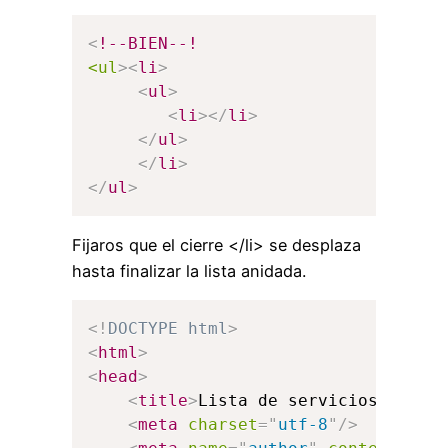
<
!--BIEN--!
<ul
>
<
li
>
<
ul
>
<
li
>
</
li
>
</
ul
>
</
li
>
</
ul
>
Fijaros que el cierre </li> se desplaza
hasta finalizar la lista anidada.
<!
DOCTYPE
html
>
<
html
>
<
head
>
<
title
>
Lista de servicios profe
<
meta
charset
=
"
utf-8
"
/>