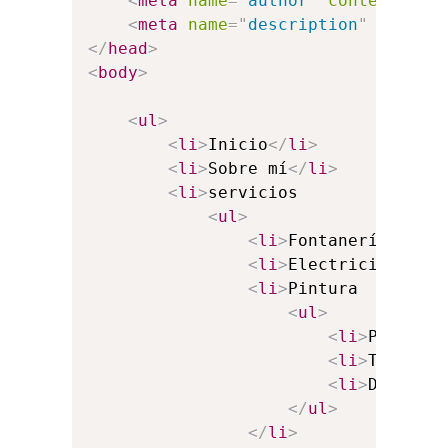
<
meta
name
=
"
author
"
content
=
"
Fr
<
meta
name
=
"
description
"
conten
</
head
>
<
body
>
<
ul
>
<
li
>
Inicio
</
li
>
<
li
>
Sobre mí
</
li
>
<
li
>
servicios

<
ul
>
<
li
>
Fontanería
</
li
>
<
li
>
Electricidad
</
l
<
li
>
Pintura

<
ul
>
<
li
>
Parking
<
li
>
Trabajo
<
li
>
Domicil
</
ul
>
</
li
>