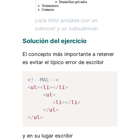
Lista html anidada con un
subnivel y un subsubnivel
Solución del ejercicio
El concepto más importante a retener
es evitar el típico error de escribir
<!--MAL-->
<
ul
>
<
li
>
</
li
>
<
ul
>
<
li
>
</
li
>
</
ul
>
</
ul
>
y en su lugar escribir