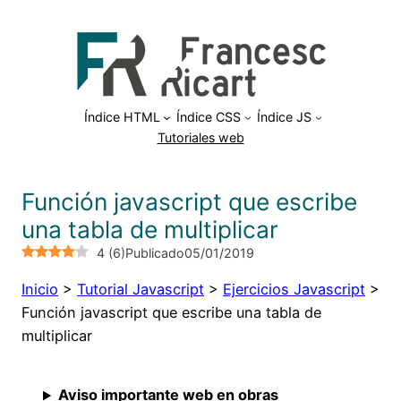
Saltar
al
contenido
Índice HTML
Índice CSS
Índice JS
Tutoriales web
Función javascript que escribe
una tabla de multiplicar
4
(
6
)
Publicado
05/01/2019
Inicio
>
Tutorial Javascript
>
Ejercicios Javascript
>
Función javascript que escribe una tabla de
multiplicar
Aviso importante web en obras