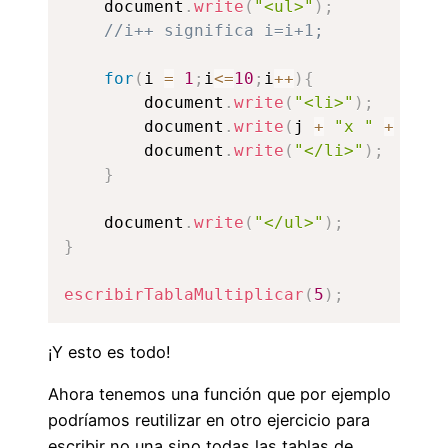
	document
.
write
(
"<ul>"
)
;
//i++ significa i=i+1;
for
(
i 
=
1
;
i
<=
10
;
i
++
)
{
		document
.
write
(
"<li>"
)
;
		document
.
write
(
j 
+
"x "
+
 i 
+
		document
.
write
(
"</li>"
)
;
}
	document
.
write
(
"</ul>"
)
;
}
escribirTablaMultiplicar
(
5
)
;
¡Y esto es todo!
Ahora tenemos una función que por ejemplo
podríamos reutilizar en otro ejercicio para
escribir no una sino todas las tablas de